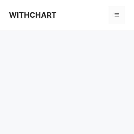
컨
텐
WITHCHART
메
츠
로
뉴
건
너
뛰
기