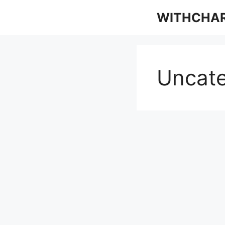
컨
WITHCHA
텐
츠
로
건
너
Uncate
뛰
기