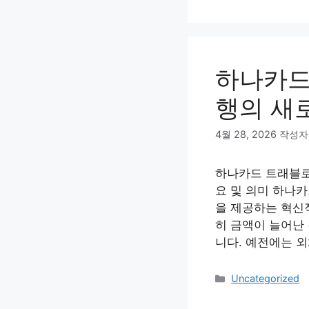
테
고
리
하나카드
행의 새
4월 28, 2026
작성자
하나카드 트래블로
요 및 의미 하나
을 제공하는 혁신적
히 금액이 늘어난
니다. 예전에는 외
카
Uncategorized
테
고