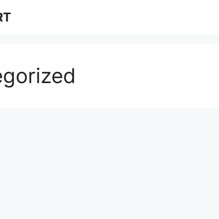
RT
gorized