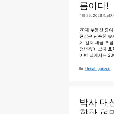
름이다!
4월 25, 2026
작성자
20대 부동산 증여
현상은 단순한 숫자
에 걸쳐 세금 부
청년층이 보다 효
이번 글에서는 2
카
Uncategorized
테
고
리
박사 대
향한 현